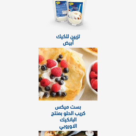
تزيين للكيك
أبيض
بست ميكس
كريب الحلو بمنتج
البانكيك
الاوروبي