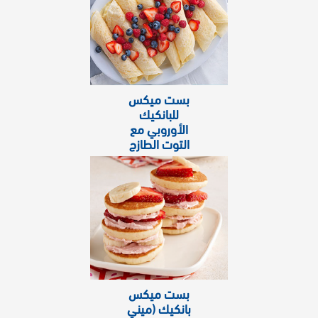
بست ميكس
للبانكيك
الأوروبي مع
التوت الطازج
بست ميكس
بانكيك (ميني