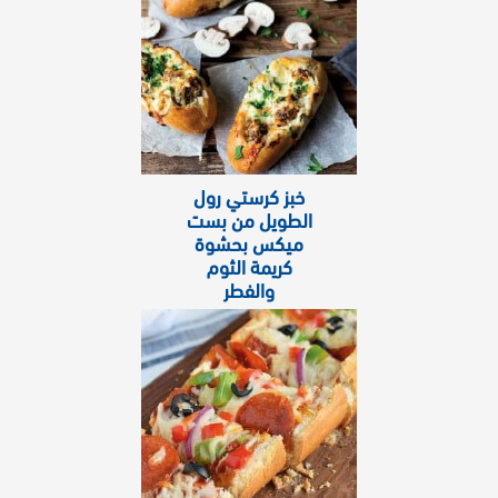
خبز كرستي رول
الطويل من بست
ميكس بحشوة
كريمة الثوم
والفطر