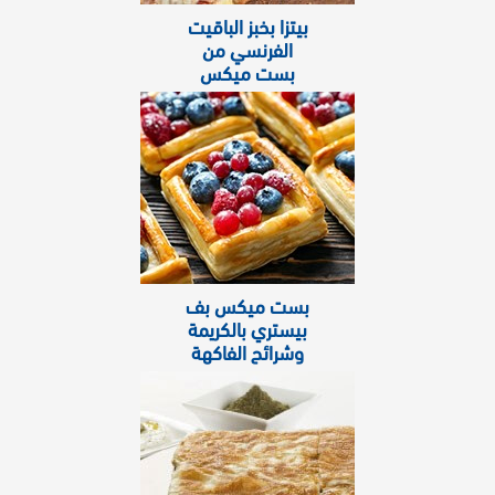
بيتزا بخبز الباقيت
الفرنسي من
بست ميكس
بست ميكس بف
بيستري بالكريمة
وشرائح الفاكهة