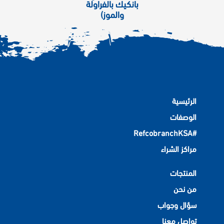
بانكيك بالفراولة
والموز)
الرئيسية
الوصفات
#RefcobranchKSA
مراكز الشراء
المنتجات
من نحن
سؤال وجواب
تواصل معنا