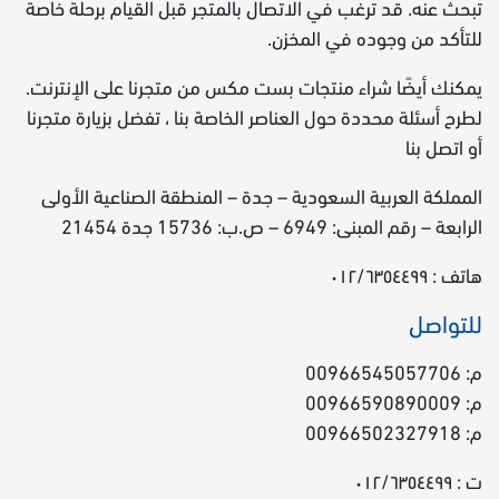
تبحث عنه. قد ترغب في الاتصال بالمتجر قبل القيام برحلة خاصة
للتأكد من وجوده في المخزن.
يمكنك أيضًا شراء منتجات بست مكس من متجرنا على الإنترنت.
لطرح أسئلة محددة حول العناصر الخاصة بنا ، تفضل بزيارة متجرنا
أو اتصل بنا
المملكة العربية السعودية – جدة – المنطقة الصناعية الأولى
الرابعة – رقم المبنى: 6949 – ص.ب: 15736 جدة 21454
هاتف :
٠١٢/٦٣٥٤٤٩٩
للتواصل
م: 00966545057706
م: 00966590890009
م: 00966502327918
ت : ٠١٢/٦٣٥٤٤٩٩