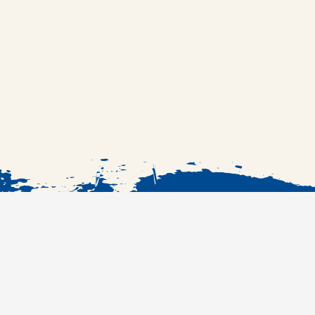
الرئيسية
الوصفات
#RefcobranchKSA