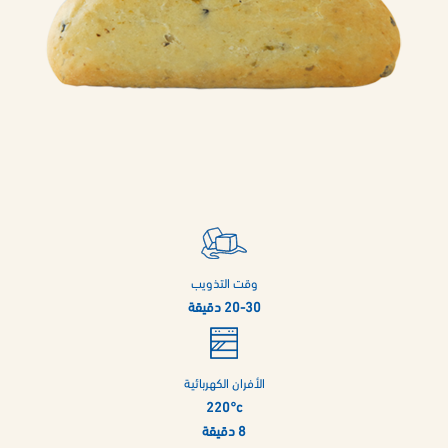
وقت التذويب
20-30 دقيقة
الأفران الكهربائية
220°c
8 دقيقة