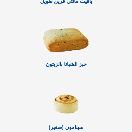
باقيت مالتي قرين طويل
خبز الشباتا بالزيتون
سينامون (صغير)