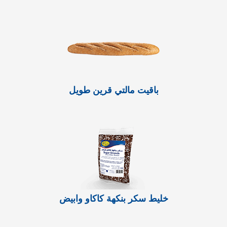
باقيت مالتي قرين طويل
خليط سكر بنكهة كاكاو وابيض