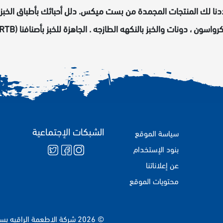
ددنا لك المنتجات المجمدة من بست ميكس. دلل أحبائك بأطباق الخب
كرواسون ، دونات والخبز بالنكهه الطازجه . الجاهزة للخبز بأصنافنا (RTB).
الشبكات الإجتماعية
سياسة الموقع
بنود الإستخدام
عن إعلاناتنا
محتويات الموقع
© 2026 شركة الاطعمة الراقيه بست ميكس